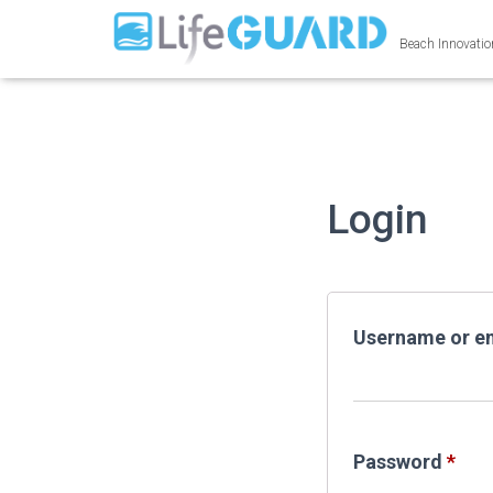
Beach Innovati
Login
Username or e
Req
Password
*