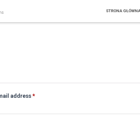
STRONA GŁÓWN
ons
Required
mail address
*
uired