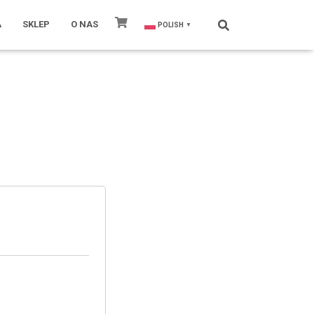
KOS
A
SKLEP
O NAS
POLISH
▼
ZYK