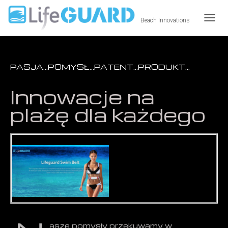
Beach Innovations
T
O
G
G
L
PASJA…POMYSŁ…PATENT…PRODUKT…
E
N
Innowacje na
A
V
plażę dla każdego
I
G
A
T
I
O
N
asze pomysły przekuwamy w